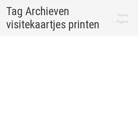
Tag Archieven
Je bent hier:
Home
visitekaartjes printen
Pagina