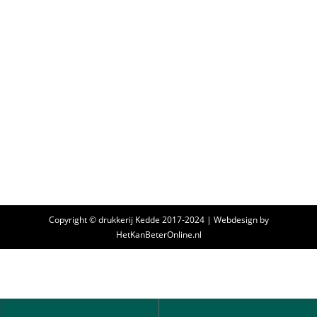
Visitekaartjes drukken Amsterdam
Door
hkboadmin
3 januari 2018
Drukkerij Kedde helpt u met persoonlijk advies voor
het ontwerp en de uitvoering van uw Visitekaartjes.
Door onze ruimschootse ervaring, persoonlijke
contact en uitmuntende kwaliteit drukwerk kunnen
wij u professioneel bijstaan met uw visitekaartjes
printen.
Copyright © drukkerij Kedde 2017-2024 | Webdesign by
HetKanBeterOnline.nl