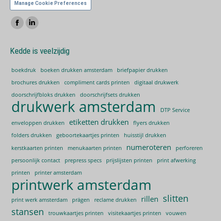
Manage Cookie Preferences
Vind ons op:
Facebook
Linkedin
page
page
Kedde is veelzijdig
opens
opens
in
in
boekdruk
boeken drukken amsterdam
briefpapier drukken
new
new
brochures drukken
compliment cards printen
digitaal drukwerk
window
window
doorschrijfbloks drukken
doorschrijfsets drukken
drukwerk amsterdam
DTP Service
etiketten drukken
enveloppen drukken
flyers drukken
folders drukken
geboortekaartjes printen
huisstijl drukken
numeroteren
kerstkaarten printen
menukaarten printen
perforeren
persoonlijk contact
prepress specs
prijslijsten printen
print afwerking
printen
printer amsterdam
printwerk amsterdam
slitten
rillen
print werk amsterdam
prägen
reclame drukken
stansen
trouwkaartjes printen
visitekaartjes printen
vouwen