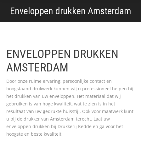
Enveloppen drukken Amsterdam
ENVELOPPEN DRUKKEN
AMSTERDAM
Door onze ruime ervaring, persoonlijke contact en
hoogstaand drukwerk kunnen wij u professioneel helpen bij
het drukken van uw enveloppen. Het materiaal dat wij
gebruiken is van hoge kwaliteit, wat te zien is in het
resultaat van uw gedrukte huisstijl. Ook voor maatwerk kunt
u bij de drukker van Amsterdam terecht. Laat uw
enveloppen drukken bij Drukkerij Kedde en ga voor het
hoogste en beste kwaliteit.