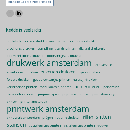
Manage Cookie Preferences
Vind ons op:
Facebook
Linkedin
page
page
Kedde is veelzijdig
opens
opens
in
in
boekdruk
boeken drukken amsterdam
briefpapier drukken
new
new
brochures drukken
compliment cards printen
digitaal drukwerk
window
window
doorschrijfbloks drukken
doorschrijfsets drukken
drukwerk amsterdam
DTP Service
etiketten drukken
enveloppen drukken
flyers drukken
folders drukken
geboortekaartjes printen
huisstijl drukken
numeroteren
kerstkaarten printen
menukaarten printen
perforeren
persoonlijk contact
prepress specs
prijslijsten printen
print afwerking
printen
printer amsterdam
printwerk amsterdam
slitten
rillen
print werk amsterdam
prägen
reclame drukken
stansen
trouwkaartjes printen
visitekaartjes printen
vouwen