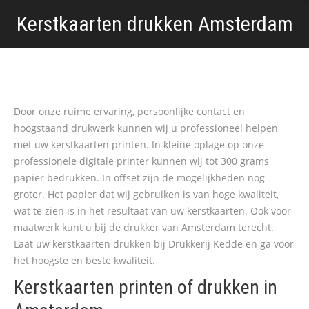
Kerstkaarten drukken Amsterdam
Door onze ruime ervaring, persoonlijke contact en
hoogstaand drukwerk kunnen wij u professioneel helpen
met uw kerstkaarten printen. In kleine oplage op onze
professionele digitale printer kunnen wij tot 300 grams
papier bedrukken. In offset zijn de mogelijkheden nog
groter. Het papier dat wij gebruiken is van hoge kwaliteit,
wat te zien is in het resultaat van uw kerstkaarten. Ook voor
maatwerk kunt u bij de drukker van Amsterdam terecht.
Laat uw kerstkaarten drukken bij Drukkerij Kedde en ga voor
het hoogste en beste kwaliteit.
Kerstkaarten printen of drukken in